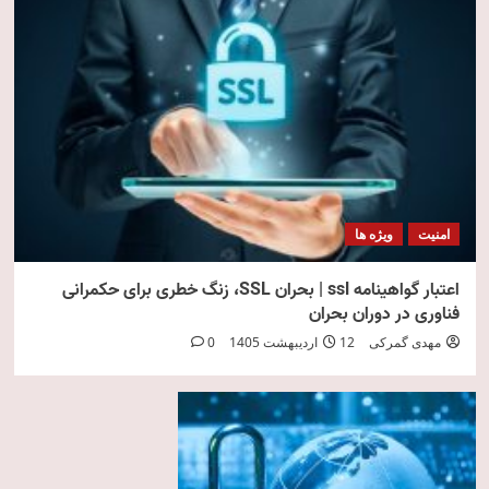
امنیت
ویژه ها
اعتبار گواهینامه ssl | بحران SSL، زنگ خطری برای حکمرانی
فناوری در دوران بحران
مهدی گمرکی
12 اردیبهشت 1405
0