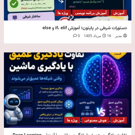
آموزش
آموزش برنامه نویسی
ویژه ها
دستورات شرطی در پایتون؛ آموزش if، elif و else
مدیر
16 مرداد 1405
0
آموزش
هوش مصنوعی
ویژه ها