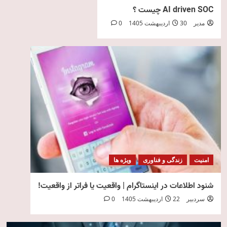
AI driven SOC چیست ؟
مدیر
30 اردیبهشت 1405
0
امنیت
زندگی و فناوری
ویژه ها
شنود اطلاعات در اینستاگرام | واقعیت یا فراتر از واقعیت!
سردبیر
22 اردیبهشت 1405
0