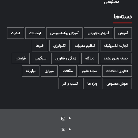
مصنوعی
دسته‌ها
آموزش
آموزش بازاریابی
آموزش برنامه نویسی
ارتباطات
امنیت
تجارت الکترونیک
تنظیم مقررات
تکنولوژی
خبرها
دسته بندی نشده
دیدگاه
زندگی و فناوری
سرگرمی
فرامتن
فناوری اطلاعات
مجله علوم
مقالات
موبایل
نوآورانه
هوش مصنوعی
ویژه ها
کسب و کار
اینستاگرام
توئیتر