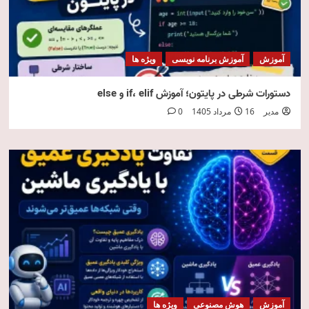
آموزش
آموزش برنامه نویسی
ویژه ها
دستورات شرطی در پایتون؛ آموزش if، elif و else
مدیر
16 مرداد 1405
0
آموزش
هوش مصنوعی
ویژه ها