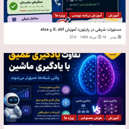
آموزش
آموزش برنامه نویسی
ویژه ها
دستورات شرطی در پایتون؛ آموزش if، elif و else
مدیر
16 مرداد 1405
0
آموزش
هوش مصنوعی
ویژه ها