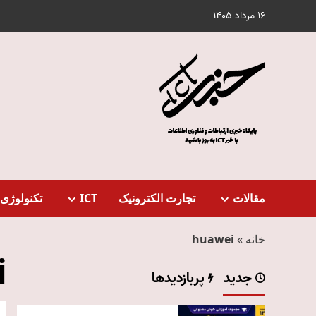
Ski
16 مرداد 1405
t
conten
مقالات
تجارت الکترونیک
ICT
تکنولوژی 
خانه
»
huawei
i
جدید
پربازدیدها