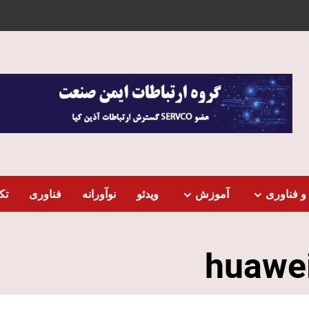
و فناوری
آموزش
ویدئو
نوآورانه
فناوری
تک
huawe