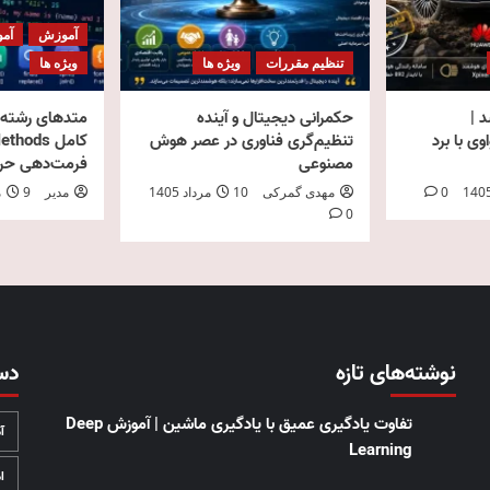
آموزش
آمو
تنظیم مقررات
ویژه ها
ویژه ها
 شد |
حکمرانی دیجیتال و آینده
متدهای رشته د
ی با برد
تنظیم‌گری فناوری در عصر هوش
مصنوعی
فرمت‌دهی حرفه
0
مهدی گمرکی
10 مرداد 1405
مدیر
9 مرداد 1405
0
نوشته‌های تازه
دس
تفاوت یادگیری عمیق با یادگیری ماشین | آموزش Deep
آ
Learning
ا