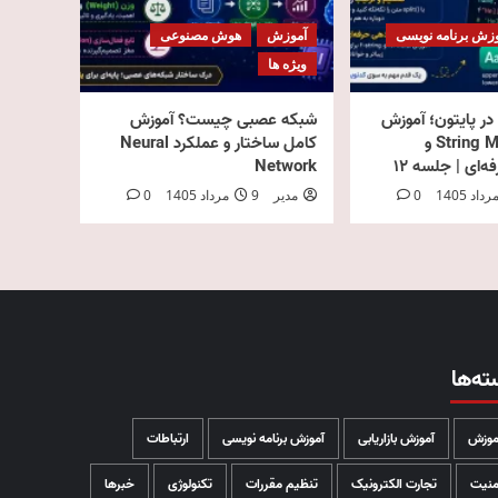
زش برنامه نویسی
آموزش
هوش مصنوعی
ویژه ها
ر پایتون؛ آموزش
شبکه عصبی چیست؟ آموزش
کامل String Methods و
کامل ساختار و عملکرد Neural
‌ای | جلسه ۱۲
Network
0
مدیر
9 مرداد 1405
0
ته‌ها
موزش
آموزش بازاریابی
آموزش برنامه نویسی
ارتباطات
منیت
تجارت الکترونیک
تنظیم مقررات
تکنولوژی
خبرها