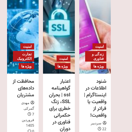
امنیت
امنیت
زندگی و
تجارت
فناوری
امنیت
الکترونیک
ویژه ها
ویژه ها
ویژه ها
شنود
اعتبار
محافظت از
اطلاعات در
گواهینامه
داده‌های
اینستاگرام |
ssl | بحران
مشتریان
واقعیت یا
SSL، زنگ
مهدی
فراتر از
خطری برای
گمرکی
واقعیت!
حکمرانی
7
فروردین
فناوری در
سردبیر
1405
دوران
22
0