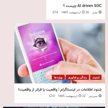
AI driven SOC چیست ؟
مدیر
30 اردیبهشت 1405
0
امنیت
زندگی و فناوری
ویژه ها
شنود اطلاعات در اینستاگرام | واقعیت یا فراتر از واقعیت!
سردبیر
22 اردیبهشت 1405
0