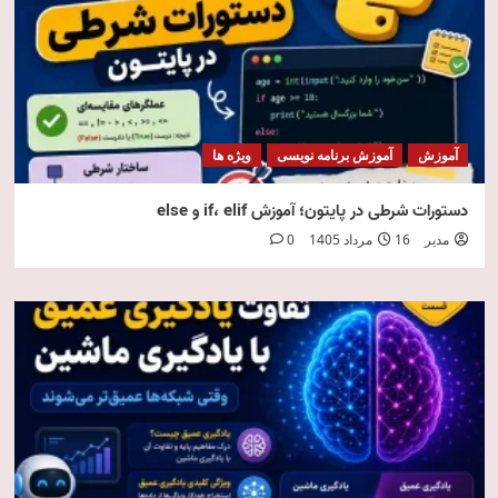
آموزش
آموزش برنامه نویسی
ویژه ها
دستورات شرطی در پایتون؛ آموزش if، elif و else
مدیر
16 مرداد 1405
0