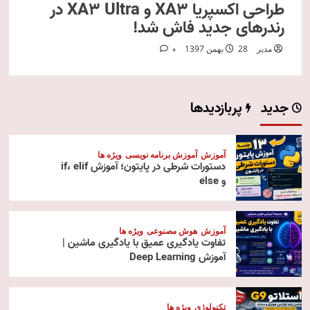
طراحی اکسپریا XA3 و XA3 Ultra در
رندرهای جدید فاش شد!
مدیر
28 بهمن 1397
0
جدید
پربازدیدها
آموزش
آموزش برنامه نویسی
ویژه ها
دستورات شرطی در پایتون؛ آموزش if، elif
و else
آموزش
هوش مصنوعی
ویژه ها
تفاوت یادگیری عمیق با یادگیری ماشین |
آموزش Deep Learning
تکنولوژی
ویژه ها