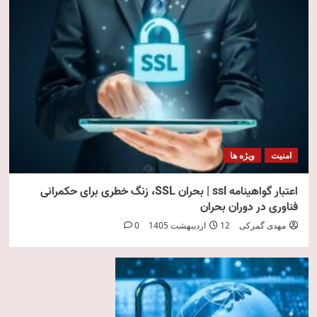
امنیت
ویژه ها
اعتبار گواهینامه ssl | بحران SSL، زنگ خطری برای حکمرانی
فناوری در دوران بحران
مهدی گمرکی
12 اردیبهشت 1405
0