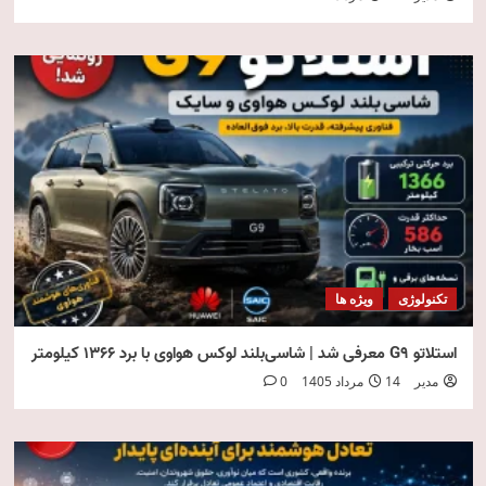
تکنولوژی
ویژه ها
استلاتو G9 معرفی شد | شاسی‌بلند لوکس هواوی با برد ۱۳۶۶ کیلومتر
مدیر
14 مرداد 1405
0