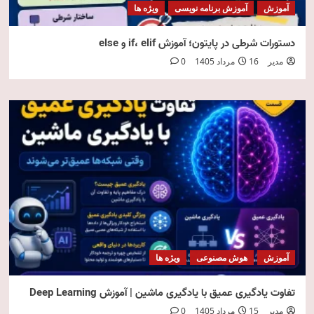
آموزش
آموزش برنامه نویسی
ویژه ها
دستورات شرطی در پایتون؛ آموزش if، elif و else
مدیر
16 مرداد 1405
0
آموزش
هوش مصنوعی
ویژه ها
تفاوت یادگیری عمیق با یادگیری ماشین | آموزش Deep Learning
مدیر
15 مرداد 1405
0