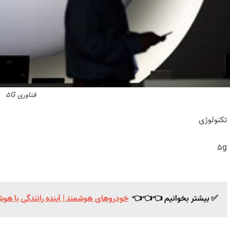
فناوری 5G
تکنولوژی
5g
✅ بیشتر بخوانیم 👈👈👈
خودروهای هوشمند | آینده رانندگی با هوش م