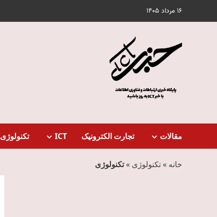
Ski
16 مرداد 1405
t
conten
مقالات
تجارت الکترونیک
ICT
تکنولوژی 
خانه
»
تکنولوژی
»
تکنولوژی