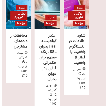
امنیت
امنیت
زندگی و
تجارت
فناوری
امنیت
الکترونیک
ویژه ها
ویژه ها
ویژه ها
شنود
اعتبار
محافظت از
اطلاعات در
گواهینامه
داده‌های
اینستاگرام |
ssl | بحران
مشتریان
واقعیت یا
SSL، زنگ
مهدی
فراتر از
خطری برای
گمرکی
واقعیت!
حکمرانی
7
فروردین
فناوری در
سردبیر
1405
دوران
22
0
بحران
اردیبهشت
1405
مهدی
0
گمرکی
12
اردیبهشت
1405