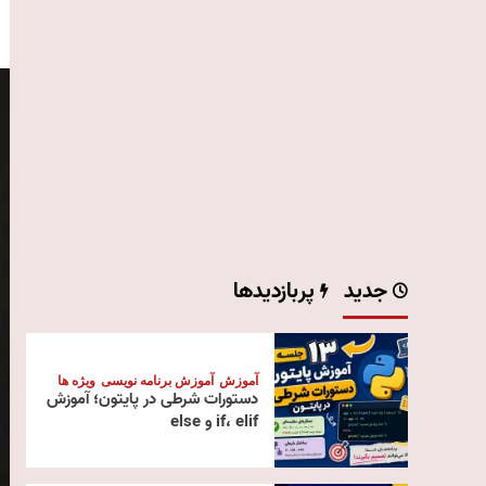
جدید
پربازدیدها
آموزش
آموزش برنامه نویسی
ویژه ها
دستورات شرطی در پایتون؛ آموزش
if، elif و else