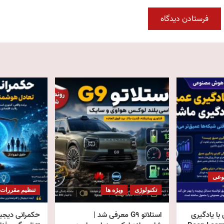
وعی
تکنولوژی
ویژه ها
تنظیم مقررات
با یادگیری
استلاتو G9 معرفی شد |
حکمرانی دیجیت