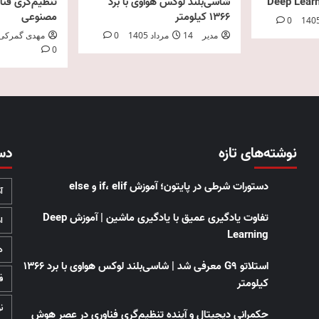
شاسی‌بلند لوکس هواوی با برد
تنظیم‌گری فن
۱۳۶۶ کیلومتر
مصنوعی
0
مدیر
14 مرداد 1405
0
مهدی گمرکی
0
نوشته‌های تازه
دس
دستورات شرطی در پایتون؛ آموزش if، elif و else
آ
تفاوت یادگیری عمیق با یادگیری ماشین | آموزش Deep
ا
Learning
د
استلاتو G9 معرفی شد | شاسی‌بلند لوکس هواوی با برد ۱۳۶۶
ف
کیلومتر
ن
حکمرانی دیجیتال و آینده تنظیم‌گری فناوری در عصر هوش