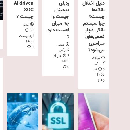
دلیل اختلال
ردپای
AI driven
بانک‌ها
دیجیتال
SOC
چیست؟
چیست و
چیست ؟
چرا سیستم
چه میزان
مدیر
بانکی دچار
اهمیت دارد
30
قطعی‌های
؟
اردیبهشت
1405
سراسری
مهدی
0
می‌شود؟
گمرکی
2 خرداد
مهدی
1405
گمرکی
0
6 تیر
1405
0