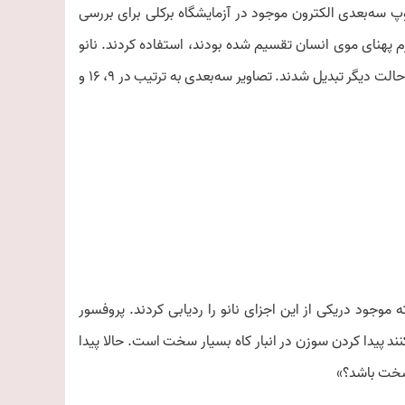
 سه‌بعدی الکترون موجود در آزمایشگاه برکلی برای بررسی
رم پهنای موی انسان تقسیم‌ شده بودند، استفاده کردند. نانو
اجزای یادشده تا 968 درجه فارنهایت گرماده‌ی شدند و از یک حالت‌جامد به حالت دیگر تبدیل شدند. تصاویر سه‌بعدی به ترتیب در 9، 16 و
هشی یادشده با استفاده از الگوریتم‌های ویژه‌ای 33 هسته موجود دریکی از این اجزای نانو را ردیابی کردند. پروفسور
ند پیدا کردن سوزن در انبار کاه بسیار سخت است. حالا پیدا
 سخت باشد؟»