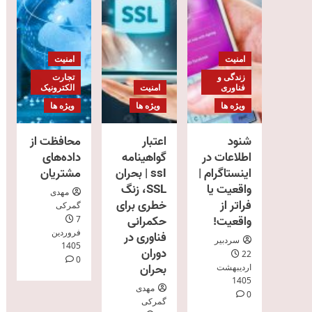
امنیت
امنیت
زندگی و
تجارت
فناوری
امنیت
الکترونیک
ویژه ها
ویژه ها
ویژه ها
شنود
اعتبار
محافظت از
اطلاعات در
گواهینامه
داده‌های
اینستاگرام |
ssl | بحران
مشتریان
واقعیت یا
SSL، زنگ
مهدی
فراتر از
خطری برای
گمرکی
واقعیت!
حکمرانی
7
فروردین
فناوری در
سردبیر
1405
دوران
22
0
بحران
اردیبهشت
1405
مهدی
0
گمرکی