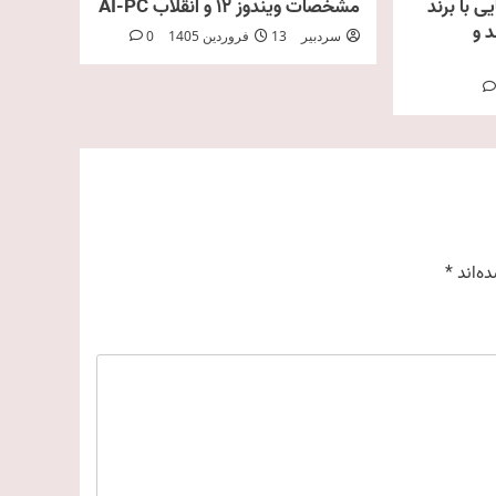
ایی با برند
مشخصات ویندوز 12 و انقلاب AI‑PC
 و
سردبیر
13 فروردین 1405
0
ه‌اند
*