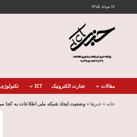
Ski
17 مرداد 1405
t
conten
مقالات
تجارت الکترونیک
ICT
تکنولوژی 
خانه
»
خبرها
»
وضعیت ایجاد شبکه ملی اطلاعات به کجا م