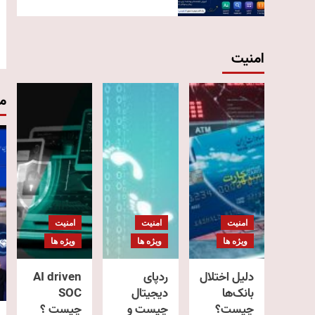
امنیت
م
امنیت
امنیت
امنیت
ویژه ها
ویژه ها
ویژه ها
دلیل اختلال
ردپای
AI driven
بانک‌ها
دیجیتال
SOC
چیست؟
چیست و
چیست ؟