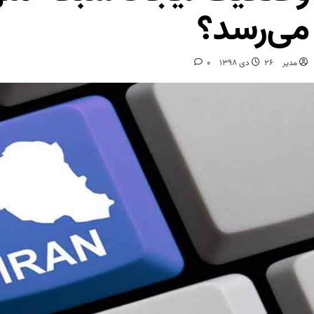
می‌رسد؟
مدیر
26 دی 1398
0