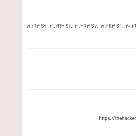
19.1R3-S9, 19.2R3-S6, 19.3R3-S7, 19.4R3-S9, 20.
https://thehacke