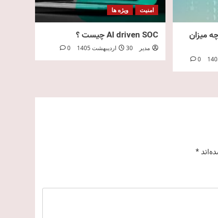
امنیت
ویژه ها
ه میزان
AI driven SOC چیست ؟
مدیر
30 اردیبهشت 1405
0
0
ه‌اند
*