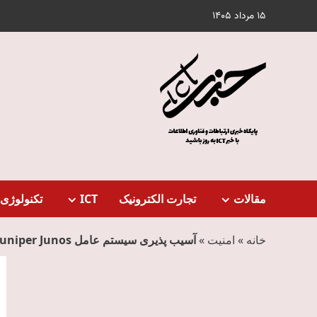
Ski
15 مرداد 1405
t
conten
مقالات
تجارت الکترونیک
ICT
تکنولوژی 
خانه
»
امنیت
»
آسیب پذیری سیستم عامل Juniper Junos