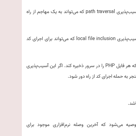
2- آسیب‌پذیری “CVE-2022-22245” و CVSS score: 4.3: یک آسیب‌پذیری path traversal که می‌تواند به یک مهاجم از راه
3-آسیب‌پذیری “CVE-2022-22246” و CVSS score: 7.5: یک آسیب‌پذیری local file inclusion که می‌تواند برای اجرای کد
4-آسیب‌پذیری CVE-2022-22246 به مهاجم این امکان را می‌دهد که هر فایل PHP را در سرور ذخیره کند. اگر این آسیب‌پذیری
منجر به حمله اجرای کد از راه دور شود.
ربران فایروال‌ها، روترها و سوئیچ‌های Juniper Networks توصیه می‌شود که آخرین وصله نرم‌افزاری موجود برای