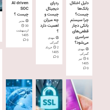
دلیل اختلال
ردپای
AI driven
بانک‌ها
دیجیتال
SOC
چیست؟
چیست و
چیست ؟
چرا سیستم
چه میزان
مدیر
بانکی دچار
اهمیت دارد
30
قطعی‌های
؟
اردیبهشت
1405
سراسری
مهدی
0
می‌شود؟
گمرکی
2 خرداد
مهدی
1405
گمرکی
0
6 تیر
1405
0