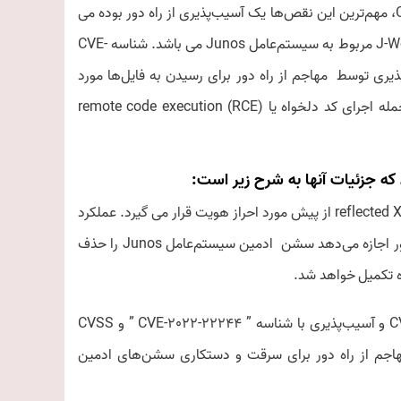
استفاده قرار گیرند. به گفته Paulos Yibelo، محقق Octagon Networks، مهم‌ترین این نقص‌ها یک آسیب‌پذیری از راه دور بوده می
باشد. وظیفه این آسیب پذیری سریا‌ل‌سازی فایل آرشیو PHP در مولفه J-Web مربوط به سیستم‌عامل Junos می باشد. شناسه CVE-
شود. این آسیب‌پذیری توسط مهاجم از راه دور برای رسیدن به فایل‌ها مورد
بهره‌برداری قرار می گیرد. که منجر به نوشتن فایل دلخواه و در نهایت حمله اجرای کد دلخواه یا remote code execution (RCE)
آسیب‌پذیری با شناسه “CVE-2022-22242” و CVSS score: 6.1: یک reflected XSS از پیش مورد احراز هویت قرار می گیرد. عملکرد
آن به نحوی است که در صفحه خطا (error.php)، به یک مهاجم از راه دور اجازه می‌دهد سشن ادمین سیستم‌عامل Junos را حذف
ه تکمیل خواهد شد.
1- آسیب‌پذیری با شناسه “CVE-2022-22243″ و CVSS score: 4.3 و آسیب‌پذیری با شناسه ” CVE-2022-22244 ” و CVSS
ط به تزریق XPATH که توسط یک مهاجم از راه دور برای سرقت و دستکاری سشن‌های ادمین