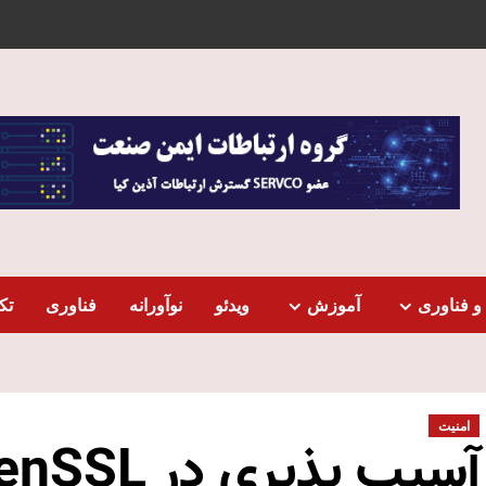
و فناوری
آموزش
ویدئو
نوآورانه
فناوری
تک
امنیت
آسیب‌‏ پذیری‏ در OpenSSL