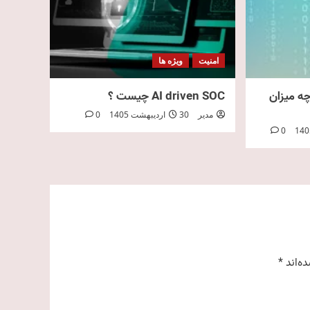
امنیت
ویژه ها
ه میزان
AI driven SOC چیست ؟
مدیر
30 اردیبهشت 1405
0
0
ه‌اند
*