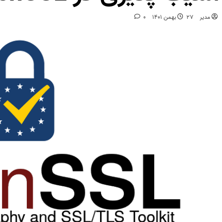
مدیر
27 بهمن 1401
0