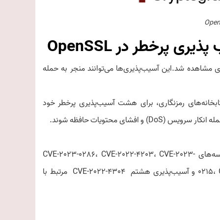
ی‏ پرخطر در OpenSSL
خانه‌های رمزنگاری مشاهده شد.این آسیب‌پذیری‌ها می‌توانند منجر به حمله
رین کتابخانه‌های رمزنگاری، برای هشت آسیب‌‏پذیری پرخطر خود
فشای محتویات حافظه شوند.
آسیب‏‌پذیری‏‌های مذکور شامل هفت آسیب‏‌پذیری مخرب حافظه با شناسه‌های CVE-2023-0286، CVE-2022-4203، CVE-2023-
0215، CVE-2022-4450، CVE-2023-0216، CVE-2023-0217، CVE-2023-0401 و آسیب‏‌پذیری هشتم CVE-2022-4304 مرتبط با