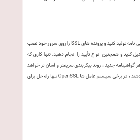
با OpenSSL می توانید برای گواهی دیجیتالی خود درخواست امضای گواهی نامه تولید کنید و پرونده های SSL را روی سرور خود نصب
همچنین می توانید گواهینامه خود را به قالب های مختلف SSL تبدیل کنید و همچنین انواع تأیید را انجام دهید. تنها کاری که
 دستور مشترک OpenSSL است و با نصب هر گواهینامه جدید ، روند پیکربندی سریعتر و آسان تر خواهد
شد. از آنجا که همه سرورها رابط کاربری وب برای مدیریت SSL ارائه نمی دهند ، در برخی سیستم عامل ها OpenSSL تنها راه حل برای