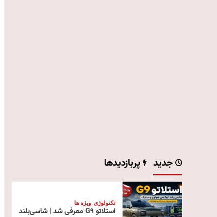
جدید
پربازدیدها
تکنولوژی
ویژه ها
استلاتو G9 معرفی شد | شاسی‌بلند