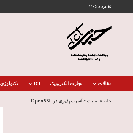
Ski
15 مرداد 1405
t
conten
مقالات
تجارت الکترونیک
ICT
تکنولوژی 
خانه
»
امنیت
»
آسیب‌‏ پذیری‏ در OpenSSL