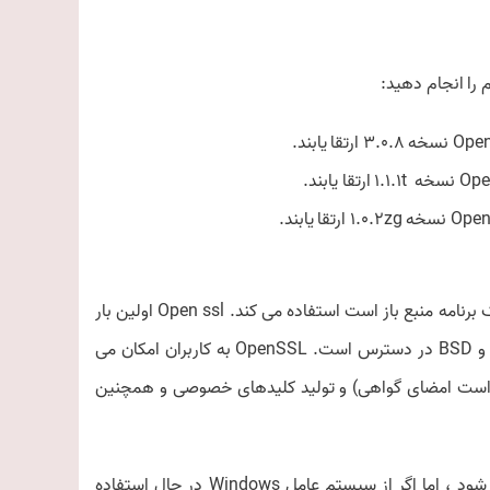
 را انجام دهید:
openssl یک کتابخانه رمزنگاری همه جانبه است که از پروتکل TLS که یک برنامه منبع باز است استفاده می کند. Open ssl اولین بار
در سال 1998 منتشر شد و برای سیستمهای لینوکس ، ویندوز ، macOS و BSD در دسترس است. OpenSSL به کاربران امکان می
ختلفی را با SSL انجام دهند ، از جمله ایجاد CSR (درخواست امضای گواهی) و تولید کلیدهای خصوصی و همچنین
بیشتر توزیع های لینوکس با پیش نویس کامپوزیت openssl انجام می شود ، اما اگر از سیستم عامل Windows در حال استفاده