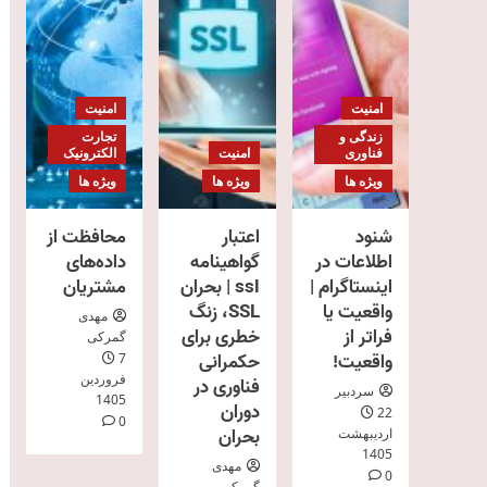
امنیت
امنیت
زندگی و
تجارت
فناوری
امنیت
الکترونیک
ویژه ها
ویژه ها
ویژه ها
شنود
اعتبار
محافظت از
اطلاعات در
گواهینامه
داده‌های
اینستاگرام |
ssl | بحران
مشتریان
واقعیت یا
SSL، زنگ
مهدی
فراتر از
خطری برای
گمرکی
واقعیت!
حکمرانی
7
فروردین
فناوری در
سردبیر
1405
دوران
22
0
بحران
اردیبهشت
1405
مهدی
0
گمرکی