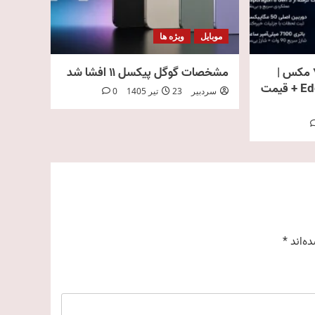
موبایل
ویژه ها
مشخصات موتورولا اج ۷۰ مکس |
مشخصات گوگل پیکسل ۱۱ افشا شد
بررسی کامل Edge 70 Max + قیمت
سردبیر
23 تیر 1405
0
ه‌اند
*