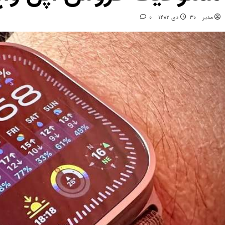
مدیر
30 دی 1402
0