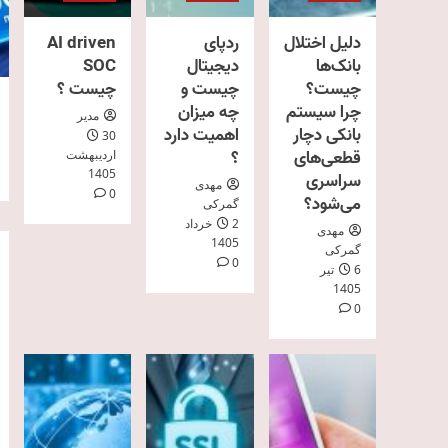
دلیل اختلال
ردپای
AI driven
بانک‌ها
دیجیتال
SOC
چیست؟
چیست و
چیست ؟
چرا سیستم
چه میزان
مدیر
بانکی دچار
اهمیت دارد
30
قطعی‌های
؟
اردیبهشت
1405
سراسری
مهدی
0
می‌شود؟
گمرکی
2 خرداد
مهدی
1405
گمرکی
0
6 تیر
1405
0