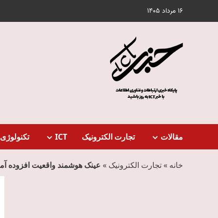
Ski
16 مرداد 1405
t
conten
مقالات
تجارت الکترونیک
ICT
تکنولوژی 
خانه
»
تجارت الکترونیک
»
عینک‌ هوشمند واقعیت افزوده آم