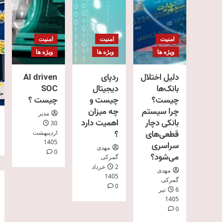
امنیت
امنیت
امنیت
ویژه ها
ویژه ها
ویژه ها
دلیل اختلال
ردپای
AI driven
بانک‌ها
دیجیتال
SOC
چیست؟
چیست و
چیست ؟
چرا سیستم
چه میزان
مدیر
بانکی دچار
اهمیت دارد
30
قطعی‌های
؟
اردیبهشت
1405
سراسری
مهدی
0
می‌شود؟
گمرکی
2 خرداد
مهدی
1405
گمرکی
0
6 تیر
1405
0