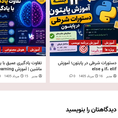
آموزش
آموزش برنامه نویسی
ویژه ها
آموزش
هوش مصنوعی
دستورات شرطی در پایتون؛ آموزش
تفاوت یادگیری عمیق با ی
if، elif و else
ماشین | آموزش Deep Learning
مدیر
16 مرداد 1405
0
مدیر
15 مرداد 1405
0
دیدگاهتان را بنویسید