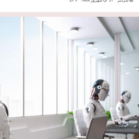
سردبیر
31 شهریور 1404
0