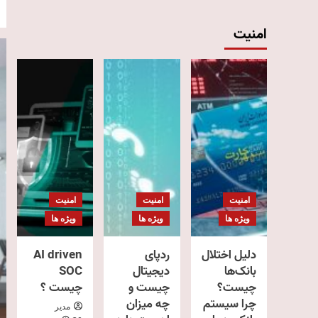
امنیت
امنیت
امنیت
امنیت
ویژه ها
ویژه ها
ویژه ها
دلیل اختلال
ردپای
AI driven
بانک‌ها
دیجیتال
SOC
چیست؟
چیست و
چیست ؟
چرا سیستم
چه میزان
مدیر