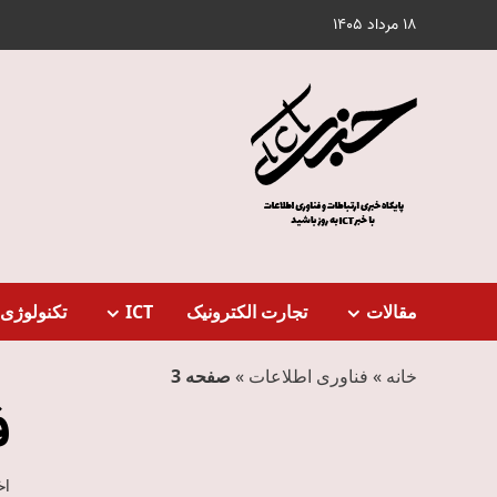
Ski
18 مرداد 1405
t
conten
مقالات
تجارت الکترونیک
ICT
تکنولوژی 
خانه
»
فناوری اطلاعات
»
صفحه 3
ف
اخ