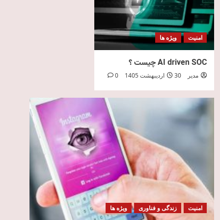
امنیت
ویژه ها
AI driven SOC چیست ؟
مدیر
30 اردیبهشت 1405
0
امنیت
زندگی و فناوری
ویژه ها