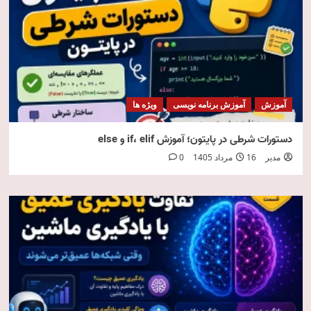
آموزش
آموزش برنامه نویسی
ویژه ها
دستورات شرطی در پایتون؛ آموزش if، elif و else
مدیر
16 مرداد 1405
0