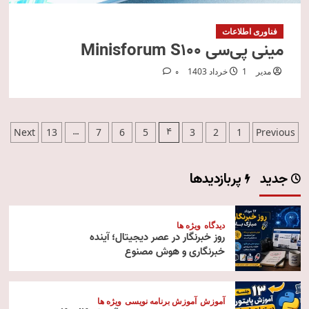
فناوری اطلاعات
مینی پی‌سی Minisforum S100
مدیر
1 خرداد 1403
0
صفحه‌بندی
…
4
Next
13
7
6
5
3
2
1
Previous
نوشته‌ها
جدید
پربازدیدها
دیدگاه
ویژه ها
روز خبرنگار در عصر دیجیتال؛ آینده
خبرنگاری و هوش مصنوع
آموزش
آموزش برنامه نویسی
ویژه ها