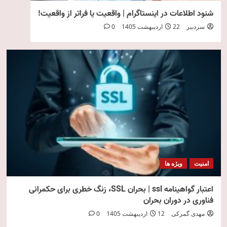
شنود اطلاعات در اینستاگرام | واقعیت یا فراتر از واقعیت!
سردبیر
22 اردیبهشت 1405
0
امنیت
ویژه ها
اعتبار گواهینامه ssl | بحران SSL، زنگ خطری برای حکمرانی
فناوری در دوران بحران
مهدی گمرکی
12 اردیبهشت 1405
0