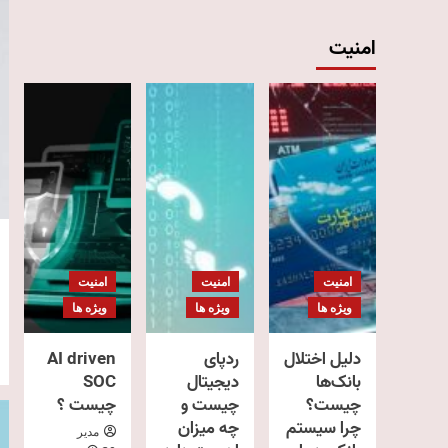
امنیت
امنیت
امنیت
امنیت
ویژه ها
ویژه ها
ویژه ها
دلیل اختلال
ردپای
AI driven
بانک‌ها
دیجیتال
SOC
چیست؟
چیست و
چیست ؟
چرا سیستم
چه میزان
مدیر