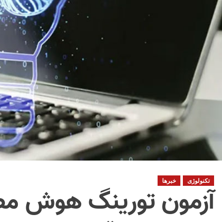
تکنولوژی
خبرها
آزمون تورینگ هوش مص