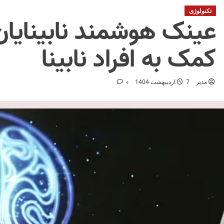
تکنولوژی
عینک هوشمند نابینایان 
کمک به افراد نابینا
مدیر
7 اردیبهشت 1404
0