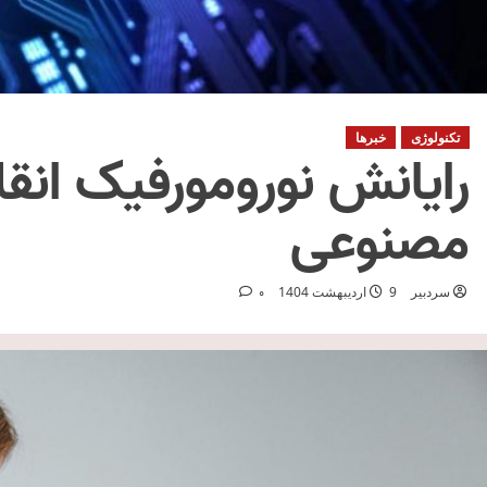
تکنولوژی
خبرها
رایانش نورومورفیک انق
مصنوعی
سردبیر
9 اردیبهشت 1404
0