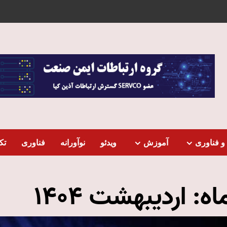
و فناوری
آموزش
ویدئو
نوآورانه
فناوری
تک
اه:
اردیبهشت 1404