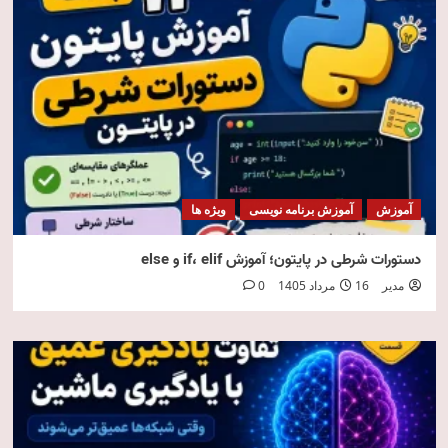
آموزش
آموزش برنامه نویسی
ویژه ها
دستورات شرطی در پایتون؛ آموزش if، elif و else
مدیر
16 مرداد 1405
0