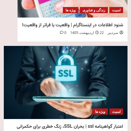
امنیت
زندگی و فناوری
ویژه ها
شنود اطلاعات در اینستاگرام | واقعیت یا فراتر از واقعیت!
سردبیر
22 اردیبهشت 1405
0
امنیت
ویژه ها
اعتبار گواهینامه ssl | بحران SSL، زنگ خطری برای حکمرانی