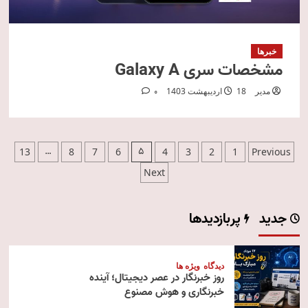
خبرها
مشخصات سری Galaxy A
مدیر
18 اردیبهشت 1403
0
صفحه‌بندی
…
5
13
8
7
6
4
3
2
1
Previous
نوشته‌ها
Next
جدید
پربازدیدها
دیدگاه
ویژه ها
روز خبرنگار در عصر دیجیتال؛ آینده
خبرنگاری و هوش مصنوع