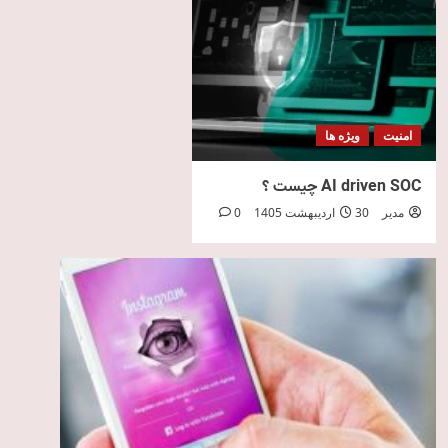
امنیت
ویژه ها
AI driven SOC چیست ؟
مدیر
30 اردیبهشت 1405
0