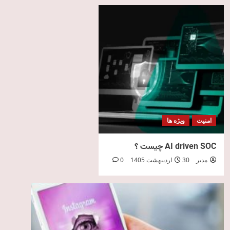
امنیت
ویژه ها
AI driven SOC چیست ؟
مدیر
30 اردیبهشت 1405
0