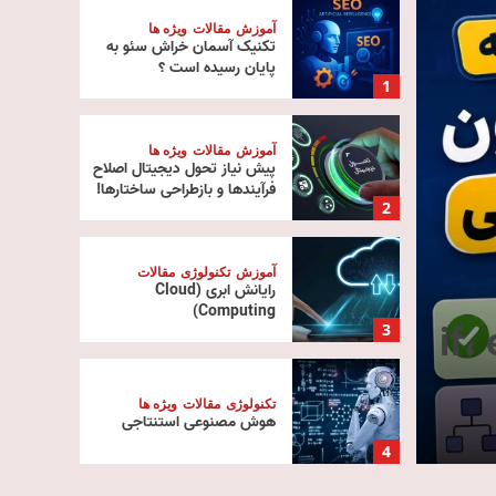
آموزش
مقالات
ویژه ها
تکنیک آسمان خراش سئو به
پایان رسیده است ؟
1
آموزش
مقالات
ویژه ها
پیش‌ نیاز تحول دیجیتال اصلاح
فرآیندها و بازطراحی ساختارها!
2
آموزش
تکنولوژی
مقالات
رایانش ابری (Cloud
آموزش
هوش مصنوعی
ویژه ها
Computing)
یتون؛ آموزش if، elif
تفاوت یادگیری عمیق با یاد
3
آموزش Deep Learning
تکنولوژی
مقالات
ویژه ها
هوش مصنوعی استنتاجی
مدیر
15 مرداد 1405
0
4