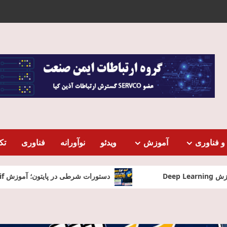
و فناوری
آموزش
ویدئو
نوآورانه
فناوری
تک
دستورات شرطی در پایتون؛ آموزش if، elif و else