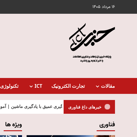
Ski
16 مرداد 1405
t
conten
مقالات
تجارت الکترونیک
ICT
تکنولوژی 
تفاوت یادگیری عمیق با یادگیری ماشین | آموزش Deep Learning
خبرهای داغ فناوری
فناوری
ویژه ها