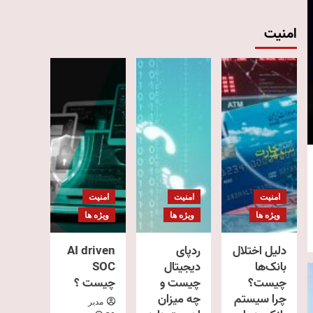
امنیت
امنیت
امنیت
امنیت
ویژه ها
ویژه ها
ویژه ها
دلیل اختلال
ردپای
AI driven
بانک‌ها
دیجیتال
SOC
چیست؟
چیست و
چیست ؟
چرا سیستم
چه میزان
مدیر