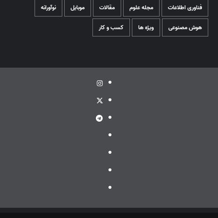
فناوری اطلاعات
مجله علوم
مقالات
موبایل
نوآورانه
هوش مصنوعی
ویژه ها
کسب و کار
اینستاگرام
توئیتر
تلگرام
ویراستی
گپ
ایتا
بله