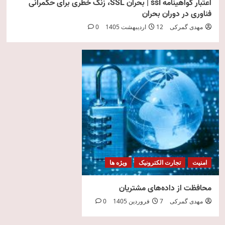
اعتبار گواهینامه ssl | بحران SSL، زنگ خطری برای حکمرانی
فناوری در دوران بحران
مهدی گمرکی
12 اردیبهشت 1405
0
امنیت
تجارت الکترونیک
ویژه ها
محافظت از داده‌های مشتریان
مهدی گمرکی
7 فروردین 1405
0