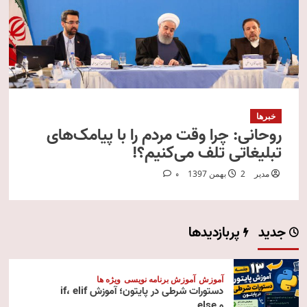
خبرها
روحانی: چرا وقت مردم را با پیامک‌های
تبلیغاتی تلف می‌کنیم؟!
مدیر
2 بهمن 1397
0
جدید
پربازدیدها
آموزش
آموزش برنامه نویسی
ویژه ها
دستورات شرطی در پایتون؛ آموزش if، elif
و else