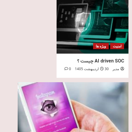
امنیت
ویژه ها
AI driven SOC چیست ؟
مدیر
30 اردیبهشت 1405
0