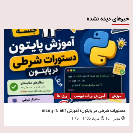
خبرهای دیده نشده
آموزش
آموزش برنامه نویسی
ویژه ها
دستورات شرطی در پایتون؛ آموزش if، elif و else
مدیر
16 مرداد 1405
0