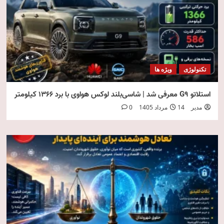
تکنولوژی
ویژه ها
استلاتو G9 معرفی شد | شاسی‌بلند لوکس هواوی با برد ۱۳۶۶ کیلومتر
مدیر
14 مرداد 1405
0