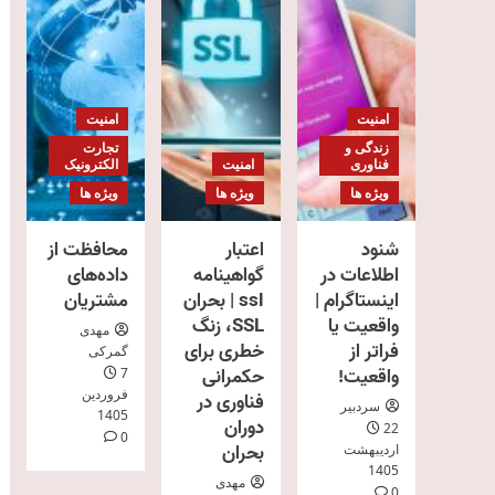
امنیت
امنیت
زندگی و
تجارت
فناوری
امنیت
الکترونیک
ویژه ها
ویژه ها
ویژه ها
شنود
اعتبار
محافظت از
اطلاعات در
گواهینامه
داده‌های
اینستاگرام |
ssl | بحران
مشتریان
واقعیت یا
SSL، زنگ
مهدی
فراتر از
خطری برای
گمرکی
واقعیت!
حکمرانی
7
فروردین
فناوری در
سردبیر
1405
دوران
22
0
بحران
اردیبهشت
1405
مهدی
0