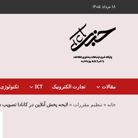
Ski
18 مرداد 1405
t
conten
مقالات
تجارت الکترونیک
ICT
تکنولوژی 
خانه
»
تنظیم مقررات
»
لایحه پخش آنلاین در کانادا تصویب 