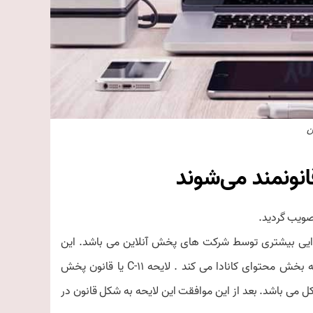
ن
نونمند می‌شوند
ایی بیشتری توسط شرکت های پخش آنلاین می باشد. این
لایحه شرکت هایی مانند نتفلیکس و یوتیوب(متعلق به آلفابت) مجبور به بخش محتوای کانادا می کند . لایحه C-11 یا قانون پخش
 کل می باشد. بعد از این موافقت این لایحه به شکل قانون در