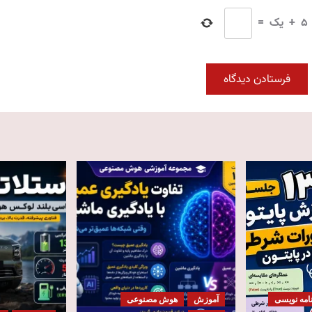
5
+
یک
=
امه نویسی
آموزش
هوش مصنوعی