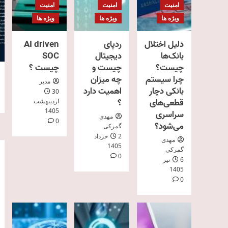
امنیت
امنیت
امنیت
ویژه ها
ویژه ها
ویژه ها
دلیل اختلال
ردپای
AI driven
بانک‌ها
دیجیتال
SOC
چیست؟
چیست و
چیست ؟
چرا سیستم
چه میزان
مدیر
بانکی دچار
اهمیت دارد
30
قطعی‌های
؟
اردیبهشت
1405
سراسری
مهدی
0
می‌شود؟
گمرکی
2 خرداد
مهدی
1405
گمرکی
0
6 تیر
1405
0