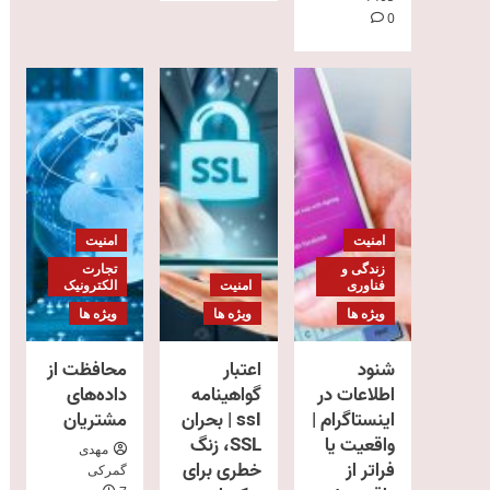
0
امنیت
امنیت
زندگی و
تجارت
فناوری
امنیت
الکترونیک
ویژه ها
ویژه ها
ویژه ها
شنود
اعتبار
محافظت از
اطلاعات در
گواهینامه
داده‌های
اینستاگرام |
ssl | بحران
مشتریان
واقعیت یا
SSL، زنگ
مهدی
فراتر از
خطری برای
گمرکی