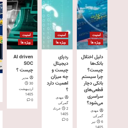
امنیت
امنیت
امنیت
ویژه ها
ویژه ها
ویژه ها
دلیل اختلال
ردپای
AI driven
بانک‌ها
دیجیتال
SOC
چیست؟
چیست و
چیست ؟
چرا سیستم
چه میزان
مدیر
بانکی دچار
اهمیت دارد
30
قطعی‌های
؟
اردیبهشت
1405
سراسری
مهدی
0
می‌شود؟
گمرکی
2 خرداد
مهدی
1405
گمرکی
0
6 تیر
1405