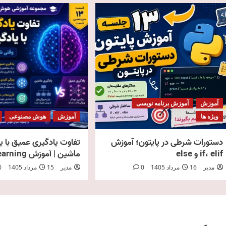
آموزش
آموزش برنامه نویسی
ویژه ها
آموزش
هوش مصنوعی
دستورات شرطی در پایتون؛ آموزش
تفاوت یادگیری عمیق با ی
if، elif و else
ماشین | آموزش Deep Learning
مدیر
16 مرداد 1405
0
مدیر
15 مرداد 1405
0