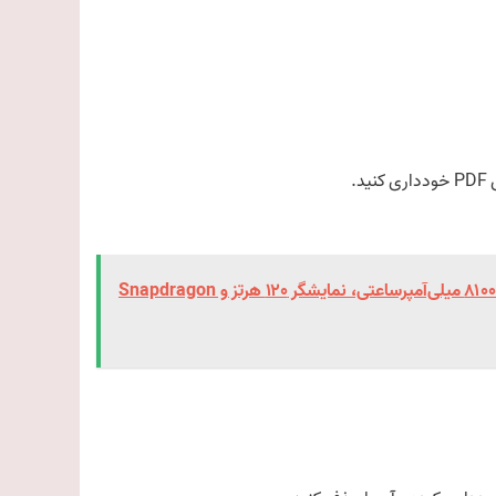
Honor X7e Plus 5G معرفی شد | باتری ۸۱۰۰ میلی‌آمپرساعتی، نمایشگر ۱۲۰ هرتز و Snapdragon