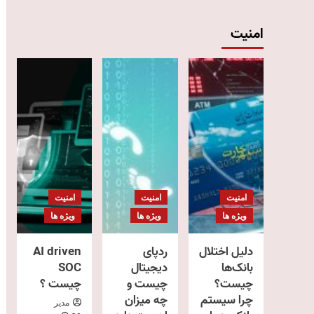
امنیت
امنیت
امنیت
امنیت
ویژه ها
ویژه ها
ویژه ها
دلیل اختلال
ردپای
AI driven
بانک‌ها
دیجیتال
SOC
چیست؟
چیست و
چیست ؟
چرا سیستم
چه میزان
مدیر