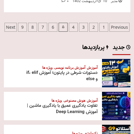
مدیر
10 اردیبهشت 1402
0
صفحه‌بندی
5
Next
9
8
7
6
4
3
2
1
Previous
نوشته‌ها
جدید
پربازدیدها
آموزش
آموزش برنامه نویسی
ویژه ها
دستورات شرطی در پایتون؛ آموزش if، elif
و else
آموزش
هوش مصنوعی
ویژه ها
تفاوت یادگیری عمیق با یادگیری ماشین |
آموزش Deep Learning
تکنولوژی
ویژه ها