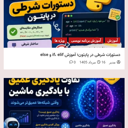
آموزش
آموزش برنامه نویسی
ویژه ها
دستورات شرطی در پایتون؛ آموزش if، elif و else
مدیر
16 مرداد 1405
0