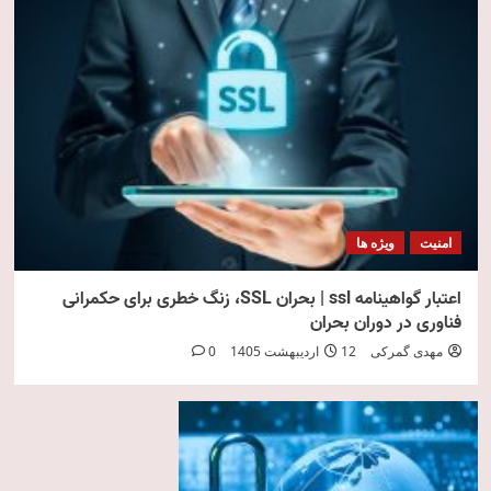
امنیت
ویژه ها
اعتبار گواهینامه ssl | بحران SSL، زنگ خطری برای حکمرانی
فناوری در دوران بحران
مهدی گمرکی
12 اردیبهشت 1405
0