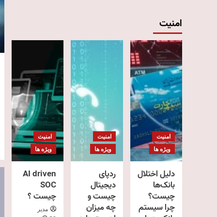
امنیت
امنیت
امنیت
امنیت
ویژه ها
ویژه ها
ویژه ها
دلیل اختلال
ردپای
AI driven
بانک‌ها
دیجیتال
SOC
چیست؟
چیست و
چیست ؟
چرا سیستم
چه میزان
مدیر