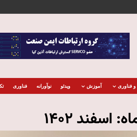
و فناوری
آموزش
ویدئو
نوآورانه
فناوری
تک
اه:
اسفند 1402