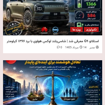
تکنولوژی
ویژه ها
استلاتو G9 معرفی شد | شاسی‌بلند لوکس هواوی با برد ۱۳۶۶ کیلومتر
مدیر
14 مرداد 1405
0