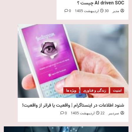
AI driven SOC چیست ؟
مدیر
30 اردیبهشت 1405
0
امنیت
زندگی و فناوری
ویژه ها
شنود اطلاعات در اینستاگرام | واقعیت یا فراتر از واقعیت!
سردبیر
22 اردیبهشت 1405
0