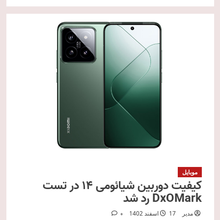
موبایل
کیفیت دوربین شیائومی 14 در تست
DxOMark رد شد
مدیر
17 اسفند 1402
0